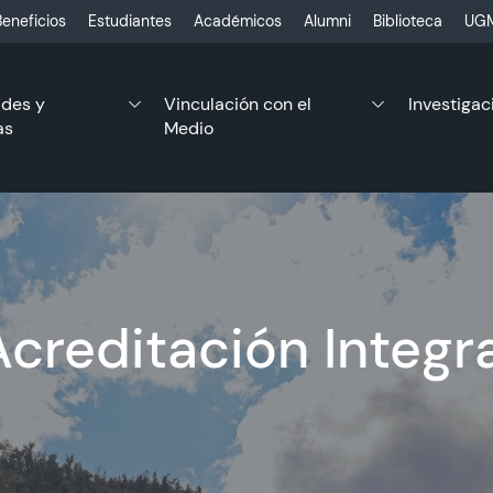
eneficios
Estudiantes
Académicos
Alumni
Biblioteca
UGM
ades y
Vinculación con el
Investigac
as
Medio
Acreditación Integra