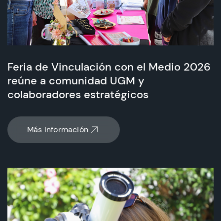
CIEO
Contacto y Horarios
Feria de Vinculación con el Medio 2026
reúne a comunidad UGM y
modo claro
colaboradores estratégicos
Más Información