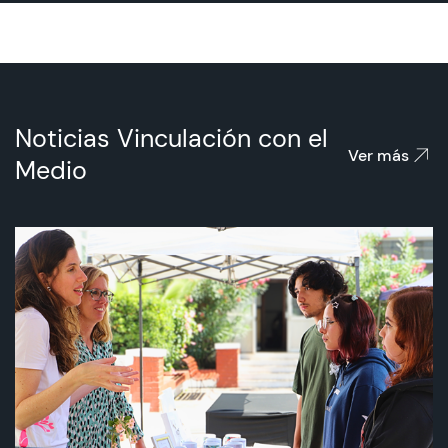
Admisión
Noticias Vinculación con el
Dirección de Desarrollo Estudiantil
Ver más
Medio
Becas y Beneficios
Estudiantes
Académicos
Alumni
Biblioteca
UGM Online
Language Center