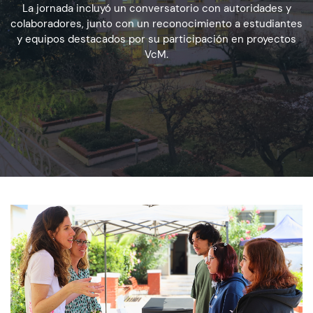
La jornada incluyó un conversatorio con autoridades y
colaboradores, junto con un reconocimiento a estudiantes
y equipos destacados por su participación en proyectos
Admisión
VcM.
Dirección de Desarrollo Estudiantil
Becas y Beneficios
Estudiantes
Académicos
Alumni
Biblioteca
UGM Online
Language Center