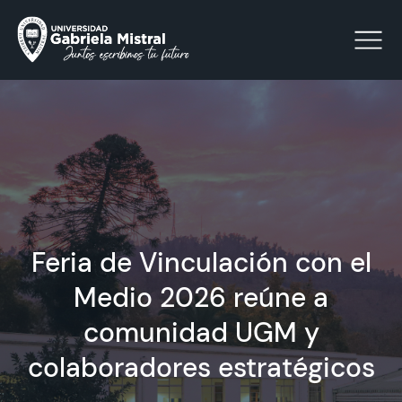
Click acá para ir directamente al contenido
La Universidad
Facultades y Escuelas
Feria de Vinculación con el
Facultad de Ciencias Sociales, Jurídicas y Humanidades
Medio 2026 reúne a
Vinculación con el Medio
comunidad UGM y
Investigación
colaboradores estratégicos
Acreditación