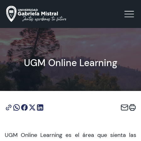
Click acá para ir directamente al contenido
UGM Online Learning
La Universidad
Facultades y Escuelas
Facultad de Ciencias Sociales, Jurídicas y Humanidades
Vinculación con el Medio
Investigación
UGM Online Learning es el área que sienta las
Acreditación