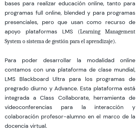
bases para realizar educación online, tanto para
programas full online, blended y para programas
Admisión
presenciales, pero que usan como recurso de
apoyo plataformas LMS
(Learning Management
.
System o sistema de gestión para el aprendizaje)
Dirección de Desarrollo Estudiantil
Becas y Beneficios
Para poder desarrollar la modalidad online
contamos con una plataforma de clase mundial,
Estudiantes
LMS Blackboard Ultra para los programas de
Académicos
pregrado diurno y Advance. Esta plataforma está
integrada a Class Collaborate, herramienta de
Alumni
videoconferencias para la interacción y
Biblioteca
colaboración profesor-alumno en el marco de la
UGM Online
docencia virtual.
Language Center