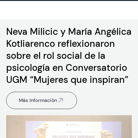
Admisión
Neva Milicic y María Angélica
Kotliarenco reflexionaron
Dirección de Desarrollo Estudiantil
sobre el rol social de la
Becas y Beneficios
psicología en Conversatorio
Estudiantes
UGM “Mujeres que inspiran”
Académicos
Alumni
Más Información
Biblioteca
UGM Online
Language Center