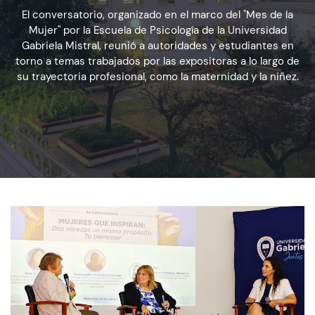
El conversatorio, organizado en el marco del "Mes de la
Mujer" por la Escuela de Psicología de la Universidad
Admisión
Gabriela Mistral, reunió a autoridades y estudiantes en
torno a temas trabajados por las expositoras a lo largo de
su trayectoria profesional, como la maternidad y la niñez.
Dirección de Desarrollo Estudiantil
Becas y Beneficios
Estudiantes
Académicos
Alumni
Biblioteca
UGM Online
Language Center