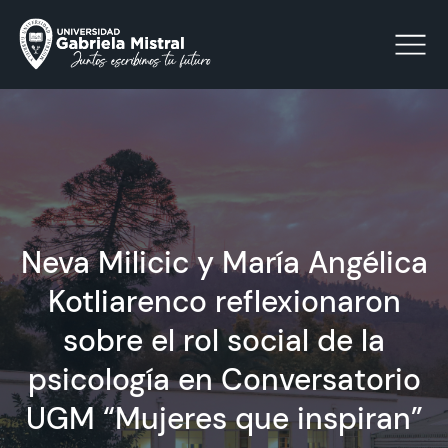
Click acá para ir directamente al contenido
La Universidad
Neva Milicic y María Angélica
Facultades y Escuelas
Kotliarenco reflexionaron
Facultad de Ciencias Sociales, Jurídicas y Humanidades
Vinculación con el Medio
sobre el rol social de la
psicología en Conversatorio
Investigación
UGM “Mujeres que inspiran”
Acreditación