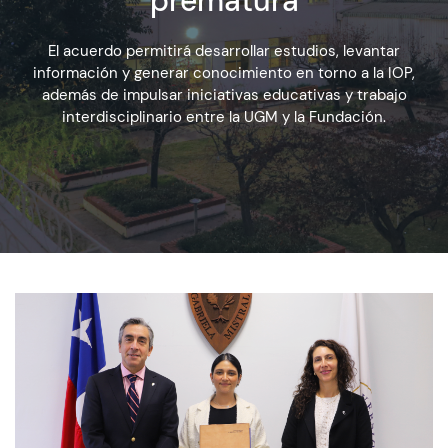
prematura
El acuerdo permitirá desarrollar estudios, levantar
Admisión
información y generar conocimiento en torno a la IOP,
además de impulsar iniciativas educativas y trabajo
interdisciplinario entre la UGM y la Fundación.
Dirección de Desarrollo Estudiantil
Becas y Beneficios
Estudiantes
Académicos
Alumni
Biblioteca
UGM Online
Language Center