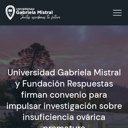
Click acá para ir directamente al contenido
La Universidad
Universidad Gabriela Mistral
Facultades y Escuelas
y Fundación Respuestas
Facultad de Ciencias Sociales, Jurídicas y Humanidades
firman convenio para
Vinculación con el Medio
impulsar investigación sobre
Investigación
insuficiencia ovárica
Acreditación