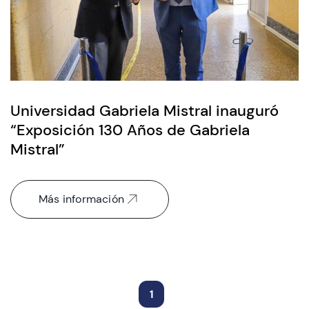
Admisión
Dirección de Desarrollo Estudiantil
Universidad Gabriela Mistral inauguró
“Exposición 130 Años de Gabriela
Becas y Beneficios
Mistral”
Estudiantes
Académicos
Más información
Alumni
Biblioteca
UGM Online
1
Language Center