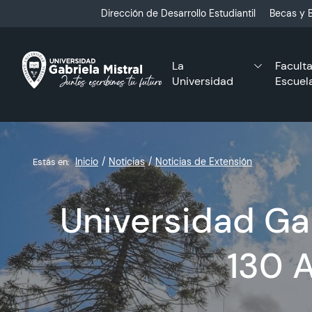
Click acá para ir directamente al contenido
Dirección de Desarrollo Estudiantil
Becas y B
La
Facult
Universidad
Escuel
Inicio
Noticias
Noticias de Extensión
Estás en:
Universidad Gab
130 A