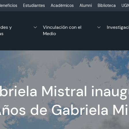
eneficios
Estudiantes
Académicos
Alumni
Biblioteca
UGM
ades y
Vinculación con el
Investigac
as
Medio
riela Mistral inau
ños de Gabriela Mi