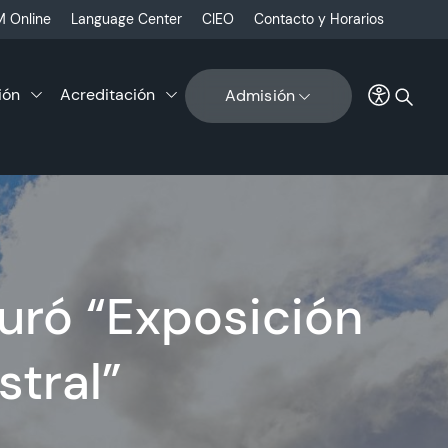
 Online
Language Center
CIEO
Contacto y Horarios
ión
Acreditación
Admisión
guró “Exposición
stral”