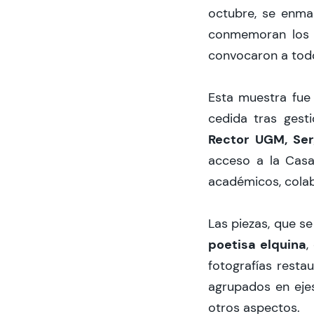
octubre, se enmar
conmemoran lo
convocaron a todo
Esta muestra fue
cedida tras gest
Rector UGM, Se
acceso a la Casa 
académicos, colab
Las piezas, que se
poetisa elquina
,
fotografías resta
agrupados en ejes 
otros aspectos.