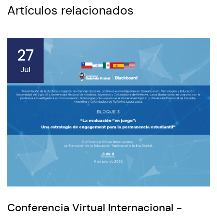
Artículos relacionados
Admisión
27
Dirección de Desarrollo Estudiantil
Jul
Becas y Beneficios
Estudiantes
Académicos
Alumni
Biblioteca
UGM Online
Conferencia Virtual Internacional -
Language Center