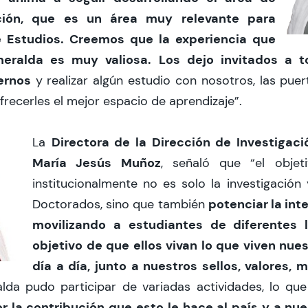
ación, que es un área muy relevante para
 Estudios. Creemos que la experiencia que
eralda es muy valiosa. Los dejo invitados a 
ernos
y realizar algún estudio con nosotros, las puer
ofrecerles el mejor espacio de aprendizaje”.
Directora de la Dirección de Investigac
La
María Jesús Muñoz
, señaló que “el obje
institucionalmente no es solo la investigación 
potenciar la int
Doctorados, sino que también
movilizando a estudiantes de diferentes l
objetivo de que ellos vivan lo que viven nue
día a día, junto a nuestros sellos, valores, m
lda pudo participar de variadas actividades, lo qu
la contribución que esto le hace al país y a nu