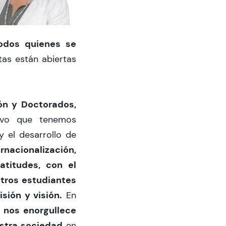
todos quienes se
tas están abiertas
ión y Doctorados,
tivo que tenemos
y el desarrollo de
ernacionalización,
atitudes, con el
stros estudiantes
isión y visión.
En
nos enorgullece
e
estra sociedad
en