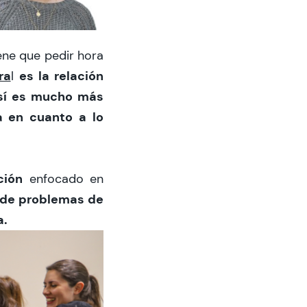
ene que pedir hora
ra
es la relación
l
así es mucho más
a en cuanto a lo
ción
enfocado en
 de problemas de
a.