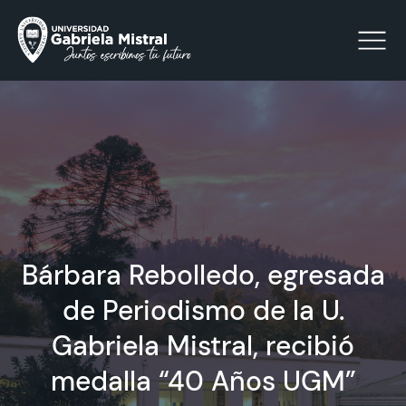
Click acá para ir directamente al contenido
La Universidad
Facultades y Escuelas
Bárbara Rebolledo, egresada
Facultad de Ciencias Sociales, Jurídicas y Humanidades
Vinculación con el Medio
de Periodismo de la U.
Gabriela Mistral, recibió
Investigación
medalla “40 Años UGM”
Acreditación