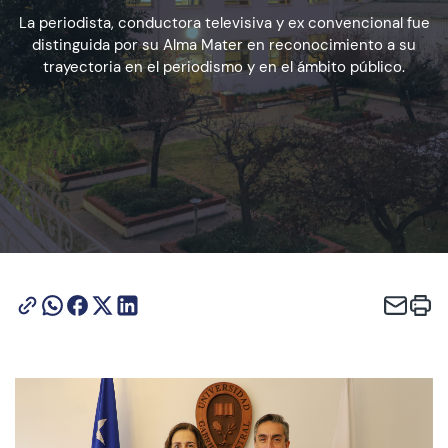
La periodista, conductora televisiva y ex convencional fue
distinguida por su Alma Mater en reconocimiento a su
Admisión
trayectoria en el periodismo y en el ámbito público.
Dirección de Desarrollo Estudiantil
Becas y Beneficios
Estudiantes
Académicos
Alumni
Biblioteca
UGM Online
Language Center