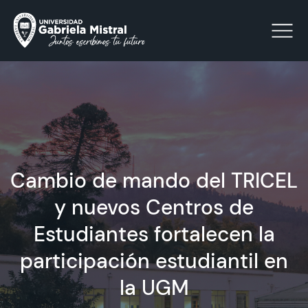
Click acá para ir directamente al contenido
La Universidad
Cambio de mando del TRICEL
Facultades y Escuelas
y nuevos Centros de
Facultad de Ciencias Sociales, Jurídicas y Humanidades
Vinculación con el Medio
Estudiantes fortalecen la
participación estudiantil en
Investigación
la UGM
Acreditación