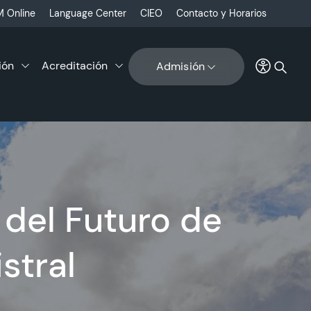
 Online
Language Center
CIEO
Contacto y Horarios
ión
Acreditación
Admisión
 del Futuro de
stral