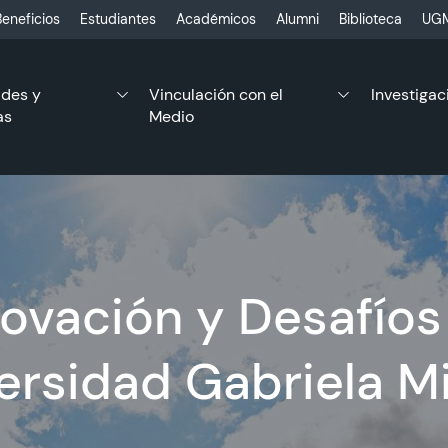
eneficios
Estudiantes
Académicos
Alumni
Biblioteca
UGM
ades y
Vinculación con el
Investigac
as
Medio
ovación y Desafíos
ersidad Gabriela Mi