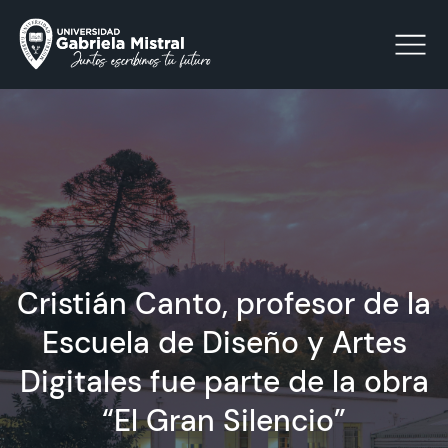
Click acá para ir directamente al contenido
La Universidad
Facultades y Escuelas
Cristián Canto, profesor de la
Facultad de Ciencias Sociales, Jurídicas y Humanidades
Vinculación con el Medio
Escuela de Diseño y Artes
Digitales fue parte de la obra
Investigación
“El Gran Silencio”
Acreditación