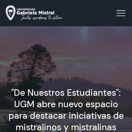
Click acá para ir directamente al contenido
La Universidad
Facultades y Escuelas
"De Nuestros Estudiantes":
Facultad de Ciencias Sociales, Jurídicas y Humanidades
Vinculación con el Medio
UGM abre nuevo espacio
para destacar iniciativas de
Investigación
mistralinos y mistralinas
Acreditación