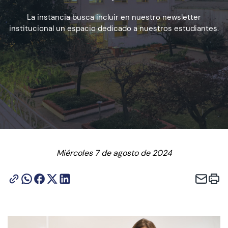
La instancia busca incluir en nuestro newsletter
institucional un espacio dedicado a nuestros estudiantes.
Admisión
Dirección de Desarrollo Estudiantil
Becas y Beneficios
Estudiantes
Académicos
Miércoles 7 de agosto de 2024
Alumni
Biblioteca
UGM Online
Language Center