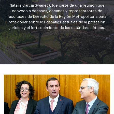
Natalia García Swaneck fue parte de una reunión que
convocó a decanos, decanas y representantes de
Admisión
facultades de Derecho de la Región Metropolitana para
reflexionar sobre los desafíos actuales de la profesión
jurídica y el fortalecimiento de los estándares éticos.
Dirección de Desarrollo Estudiantil
Becas y Beneficios
Estudiantes
Académicos
Alumni
Biblioteca
UGM Online
Language Center