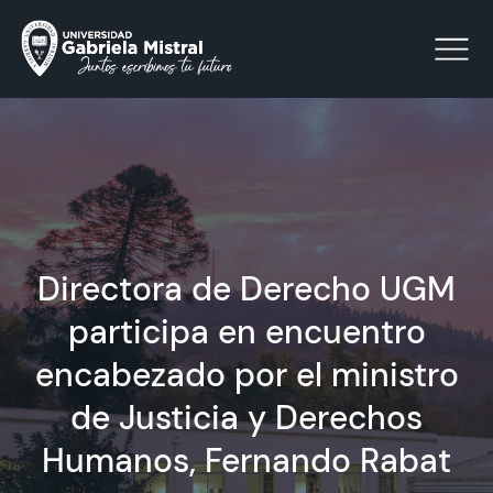
Click acá para ir directamente al contenido
La Universidad
Directora de Derecho UGM
Facultades y Escuelas
participa en encuentro
Facultad de Ciencias Sociales, Jurídicas y Humanidades
Vinculación con el Medio
encabezado por el ministro
de Justicia y Derechos
Investigación
Humanos, Fernando Rabat
Acreditación