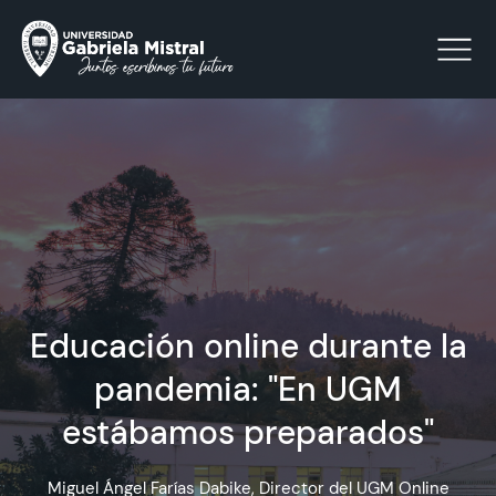
Click acá para ir directamente al contenido
La Universidad
Facultades y Escuelas
Educación online durante la
Facultad de Ciencias Sociales, Jurídicas y Humanidades
Vinculación con el Medio
pandemia: "En UGM
estábamos preparados"
Investigación
Acreditación
Miguel Ángel Farías Dabike, Director del UGM Online