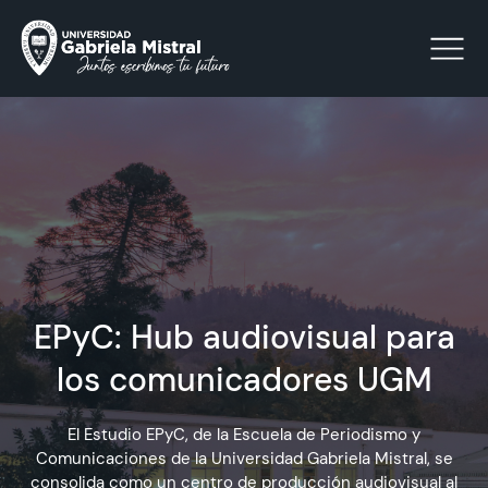
Click acá para ir directamente al contenido
La Universidad
Facultades y Escuelas
EPyC: Hub audiovisual para
Facultad de Ciencias Sociales, Jurídicas y Humanidades
Vinculación con el Medio
los comunicadores UGM
Investigación
El Estudio EPyC, de la Escuela de Periodismo y
Comunicaciones de la Universidad Gabriela Mistral, se
Acreditación
consolida como un centro de producción audiovisual al