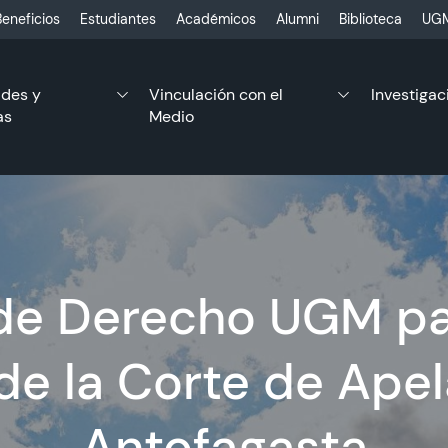
eneficios
Estudiantes
Académicos
Alumni
Biblioteca
UGM
ades y
Vinculación con el
Investigac
as
Medio
de Derecho UGM pa
de la Corte de Ape
Antofagasta