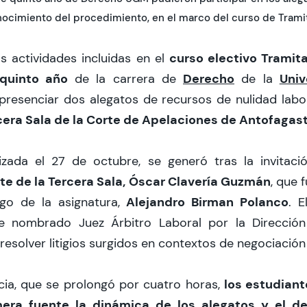
nocimiento del procedimiento, en el marco del curso de Tramit
curso electivo Tramit
 actividades incluidas en el
quinto año
Derecho
Univ
de la carrera de
de la
resenciar dos alegatos de recursos de nulidad labor
cera Sala de la Corte de Apelaciones de Antofagas
lizada el 27 de octubre, se generó tras la invitac
te de la Tercera Sala, Óscar Clavería Guzmán
, que 
Alejandro Birman Polanco
go de la asignatura,
. E
e nombrado Juez Árbitro Laboral por la Dirección
resolver litigios surgidos en contextos de negociación 
los estudian
cia, que se prolongó por cuatro horas,
era fuente la dinámica de los alegatos y el 