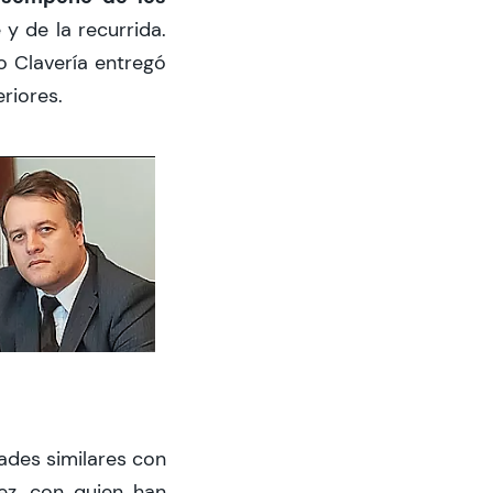
 y de la recurrida.
o Clavería entregó
riores.
ades similares con
rez, con quien han