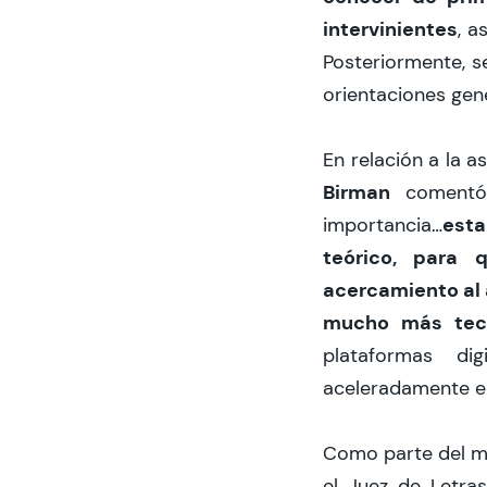
intervinientes
, a
Posteriormente, s
orientaciones gen
En relación a la a
Birman
comentó 
est
importancia…
teórico, para
acercamiento al 
mucho más tecn
plataformas di
aceleradamente en 
Como parte del mi
el Juez de Letras