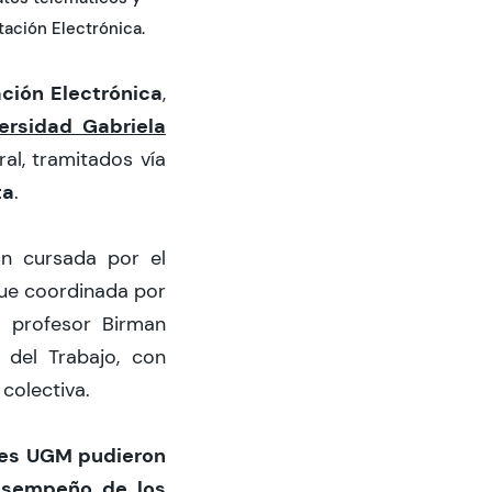
ación Electrónica.
ación Electrónica
,
ersidad Gabriela
al, tramitados vía
ta
.
ión cursada por el
fue coordinada por
l profesor Birman
 del Trabajo, con
colectiva.
tes UGM pudieron
desempeño de los