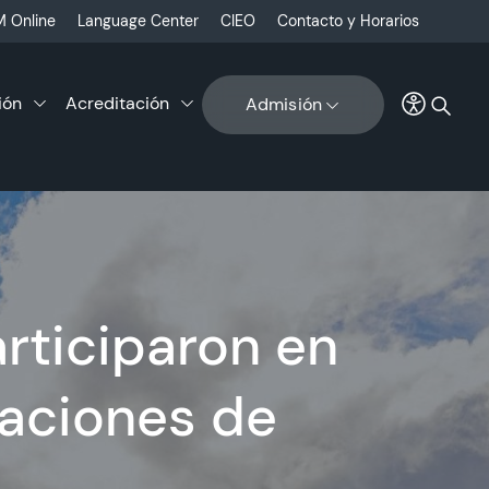
 Online
Language Center
CIEO
Contacto y Horarios
ión
Acreditación
Admisión
rticiparon en
laciones de