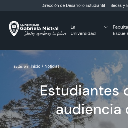
Click acá para ir directamente al contenido
Dirección de Desarrollo Estudiantil
Becas y B
La
Facult
Universidad
Escuel
Inicio
Noticias
Estás en:
Estudiantes 
audiencia 