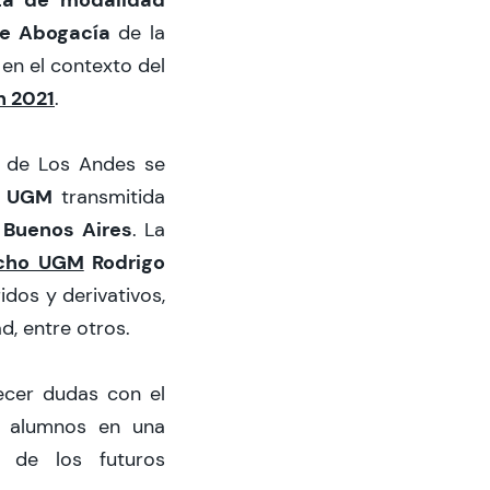
de Abogacía
de la
, en el contexto del
n 2021
.
a de Los Andes se
l UGM
transmitida
Buenos Aires
. La
cho UGM
Rodrigo
idos y derivativos,
d, entre otros.
ecer dudas con el
s alumnos en una
 de los futuros