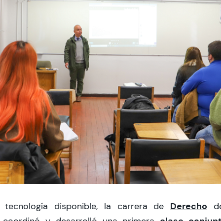
Derecho
 tecnología disponible, la carrera de
d
clase conjun
coordinó y desarrolló una primera