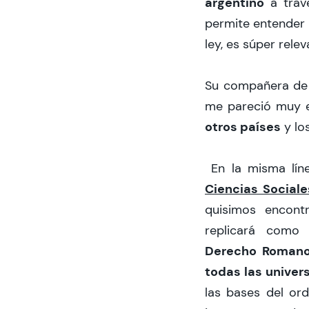
argentino
a travé
permite entender 
ley, es súper rele
Su compañera d
me pareció muy e
otros países
y lo
En la misma lín
Ciencias Social
quisimos encont
replicará como
Derecho Romano
todas las unive
las bases del ord