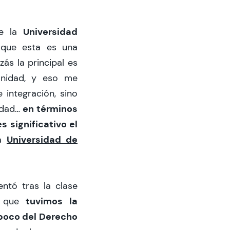
Universidad
e la
 que esta es una
zás la principal es
anidad, y eso me
integración, sino
en términos
idad…
 significativo el
Universidad de
a
entó tras la clase
tuvimos la
e que
poco del Derecho