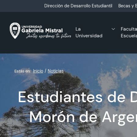
Click acá para ir directamente al contenido
Dirección de Desarrollo Estudiantil
Becas y B
La
Facult
Universidad
Escuel
Inicio
Noticias
Estás en:
Estudiantes de 
Morón de Argen