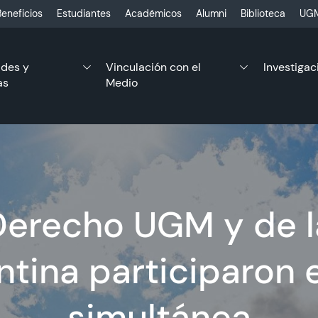
eneficios
Estudiantes
Académicos
Alumni
Biblioteca
UGM
ades y
Vinculación con el
Investigac
as
Medio
Derecho UGM y de l
tina participaron e
simultánea