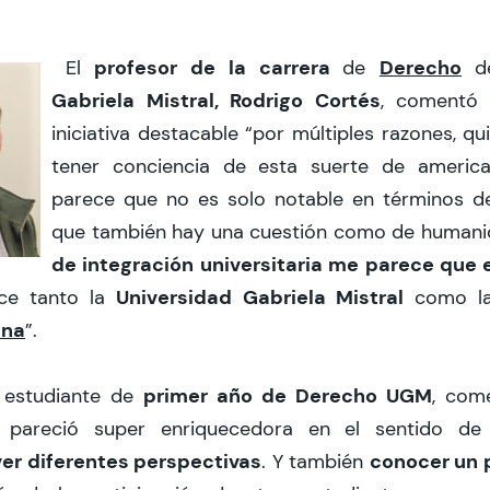
profesor de la carrera
Derecho
El
de
d
Gabriela Mistral, Rodrigo Cortés
, comentó
iniciativa destacable “por múltiples razones, qui
tener conciencia de esta suerte de americ
parece que no es solo notable en términos de 
que también hay una cuestión como de human
de integración universitaria me parece que es
Universidad Gabriela Mistral
ce tanto la
como l
ina
”.
primer año de Derecho UGM
, estudiante de
, com
 pareció super enriquecedora en el sentido d
er diferentes perspectivas
conocer un 
. Y también