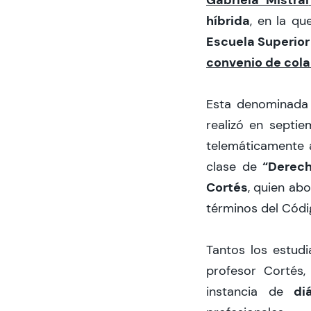
híbrida
, en la q
Escuela Superior
convenio de cola
Esta denominad
realizó en septie
telemáticamente 
“Derec
clase de
Cortés
, quien abo
términos del Códig
Tantos los estud
profesor Cortés
diál
instancia de