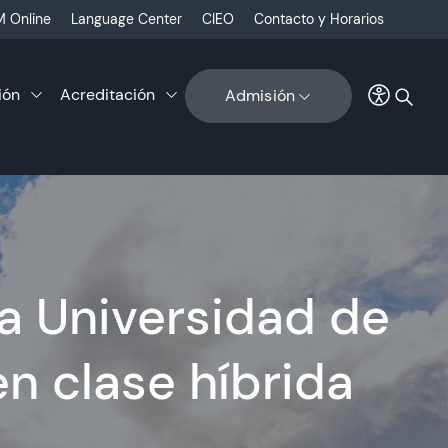
 Online
Language Center
CIEO
Contacto y Horarios
ión
Acreditación
Admisión
a Universidad de
n clase híbrida