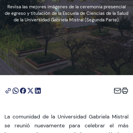
Revisa las mejores imágenes de la ceremonia presencial
de egreso y titulación de la Escuela de Ciencias de la Salud
Admisión
de la Universidad Gabriela Mistral (Segunda Parte).
Dirección de Desarrollo Estudiantil
Becas y Beneficios
Estudiantes
Académicos
Alumni
Biblioteca
La comunidad de la Universidad Gabriela Mistral
UGM Online
se reunió nuevamente para celebrar el más
Language Center