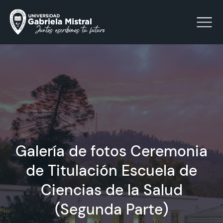
Click acá para ir directamente al contenido
La Universidad
Facultades y Escuelas
Galería de fotos Ceremonia
Facultad de Ciencias Sociales, Jurídicas y Humanidades
Vinculación con el Medio
de Titulación Escuela de
Ciencias de la Salud
Investigación
(Segunda Parte)
Acreditación