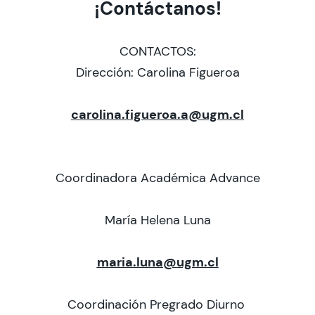
¡Contáctanos!
Admisión
CONTACTOS:
Dirección: Carolina Figueroa
Dirección de Desarrollo Estudiantil
carolina.figueroa.a@ugm.cl
Becas y Beneficios
Estudiantes
Coordinadora Académica Advance
Académicos
María Helena Luna
Alumni
Biblioteca
maria.luna@ugm.cl
UGM Online
Coordinación Pregrado Diurno
Language Center