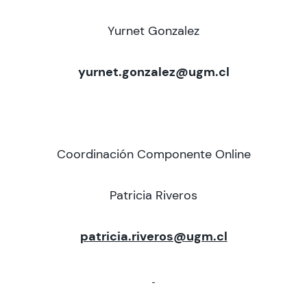
CIEO
Yurnet Gonzalez
Contacto y Horarios
yurnet.gonzalez@ugm.cl
modo claro
Coordinación Componente Online
Patricia Riveros
patricia.riveros@ugm.cl