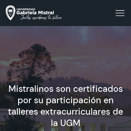
Click acá para ir directamente al contenido
La Universidad
Facultades y Escuelas
Mistralinos son certificados
Facultad de Ciencias Sociales, Jurídicas y Humanidades
Vinculación con el Medio
por su participación en
talleres extracurriculares de
Investigación
la UGM
Acreditación