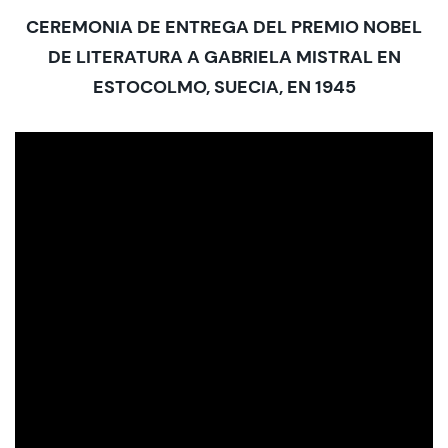
CEREMONIA DE ENTREGA DEL PREMIO NOBEL
DE LITERATURA A GABRIELA MISTRAL EN
Admisión
ESTOCOLMO, SUECIA, EN 1945
Dirección de Desarrollo Estudiantil
Becas y Beneficios
Estudiantes
Académicos
Alumni
Biblioteca
UGM Online
Language Center