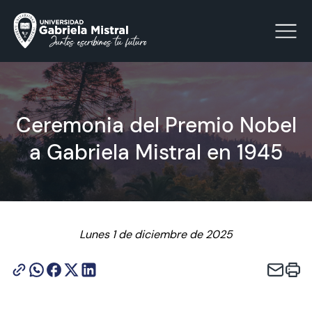
Click acá para ir directamente al contenido
Ceremonia del Premio Nobel
a Gabriela Mistral en 1945
La Universidad
Facultades y Escuelas
Facultad de Ciencias Sociales, Jurídicas y Humanidades
Vinculación con el Medio
Lunes 1 de diciembre de 2025
Investigación
Acreditación