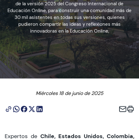
de la versión 2025 del Congreso Internacional de
Educación Online, para construir una comunidad más de
30 mil asistentes en todas sus versiones, quienes
Admisión
pudieron compartir las ideas y reflexiones más
innovadoras en la Educación Online,
Dirección de Desarrollo Estudiantil
Becas y Beneficios
Estudiantes
Académicos
Miércoles 18 de junio de 2025
Alumni
Biblioteca
UGM Online
Chile, Estados Unidos, Colombia,
Expertos de
Language Center