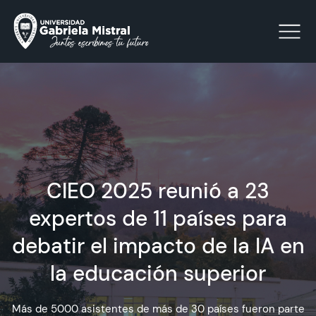
Click acá para ir directamente al contenido
La Universidad
CIEO 2025 reunió a 23
Facultades y Escuelas
expertos de 11 países para
Facultad de Ciencias Sociales, Jurídicas y Humanidades
Vinculación con el Medio
debatir el impacto de la IA en
la educación superior
Investigación
Más de 5000 asistentes de más de 30 países fueron parte
Acreditación