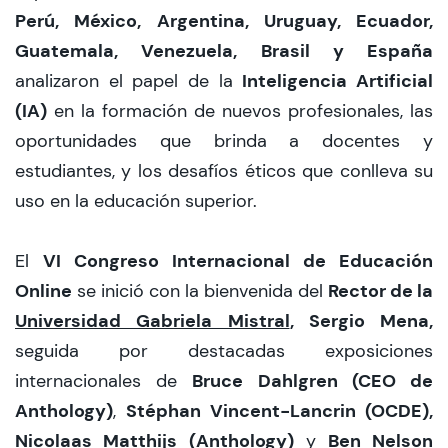
Perú, México, Argentina, Uruguay, Ecuador,
CIEO
Guatemala, Venezuela, Brasil y España
Inteligencia Artificial
analizaron el papel de la
Contacto y Horarios
(IA)
en la formación de nuevos profesionales, las
oportunidades que brinda a docentes y
modo claro
estudiantes, y los desafíos éticos que conlleva su
uso en la educación superior.
VI Congreso Internacional de Educación
El
Online
Rector de la
se inició con la bienvenida del
Universidad Gabriela Mistral
, Sergio Mena,
seguida por destacadas exposiciones
Bruce Dahlgren (CEO de
internacionales de
Anthology)
Stéphan Vincent-Lancrin (OCDE),
,
Nicolaas Matthijs (Anthology)
Ben Nelson
y