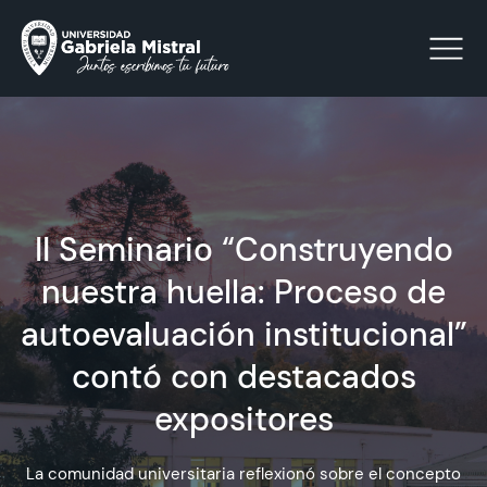
Click acá para ir directamente al contenido
La Universidad
II Seminario “Construyendo
nuestra huella: Proceso de
Facultades y Escuelas
autoevaluación institucional”
Facultad de Ciencias Sociales, Jurídicas y Humanidades
Vinculación con el Medio
contó con destacados
expositores
Investigación
La comunidad universitaria reflexionó sobre el concepto
Acreditación