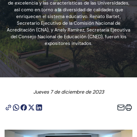
de excelencia y las características de las Universidades,
así como en torno a la diversidad de calidades que
enriquecen el sistema educativo. Renato Bartet,
Admisión
Secretario Ejecutivo de la Comisión Nacional de
Acreditación (CNA), y Anely Ramírez, Secretaria Ejecutiva
del Consejo Nacional de Educación (CNED), fueron los
expositores invitados.
Dirección de Desarrollo Estudiantil
Becas y Beneficios
Estudiantes
Académicos
Jueves 7 de diciembre de 2023
Alumni
Biblioteca
UGM Online
Language Center