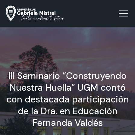
Click acá para ir directamente al contenido
La Universidad
III Seminario “Construyendo
Facultades y Escuelas
Nuestra Huella” UGM contó
Facultad de Ciencias Sociales, Jurídicas y Humanidades
con destacada participación
Vinculación con el Medio
de la Dra. en Educación
Investigación
Fernanda Valdés
Acreditación