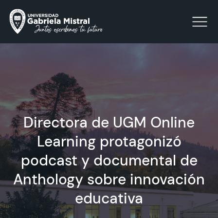
Click acá para ir directamente al contenido
La Universidad
Directora de UGM Online
Facultades y Escuelas
Learning protagonizó
Facultad de Ciencias Sociales, Jurídicas y Humanidades
podcast y documental de
Vinculación con el Medio
Anthology sobre innovación
Investigación
educativa
Acreditación