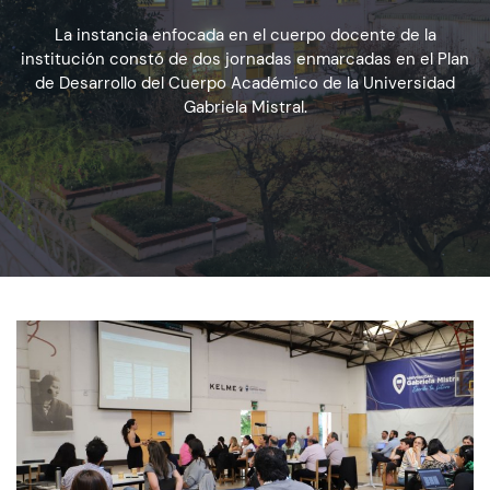
La instancia enfocada en el cuerpo docente de la
institución constó de dos jornadas enmarcadas en el Plan
Admisión
de Desarrollo del Cuerpo Académico de la Universidad
Gabriela Mistral.
Dirección de Desarrollo Estudiantil
Becas y Beneficios
Estudiantes
Académicos
Alumni
Biblioteca
UGM Online
Language Center