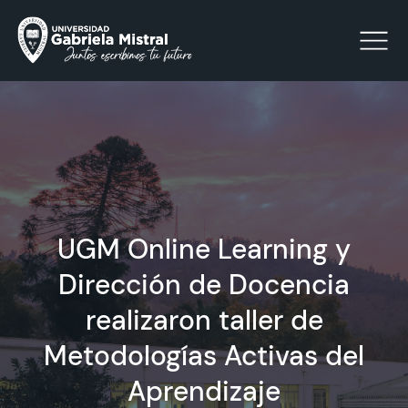
Click acá para ir directamente al contenido
La Universidad
UGM Online Learning y
Facultades y Escuelas
Dirección de Docencia
Facultad de Ciencias Sociales, Jurídicas y Humanidades
Vinculación con el Medio
realizaron taller de
Metodologías Activas del
Investigación
Aprendizaje
Acreditación