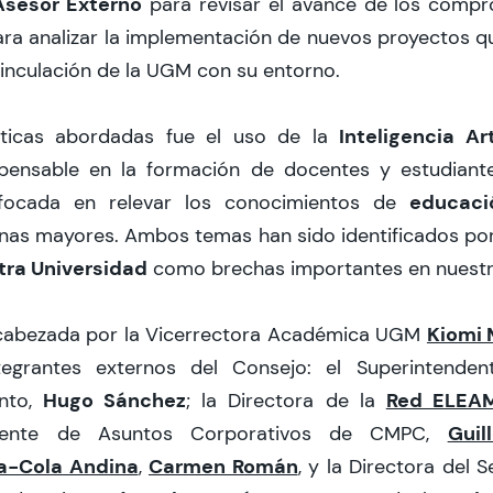
Asesor Externo
para revisar el avance de los compr
ra analizar la implementación de nuevos proyectos q
vinculación de la UGM con su entorno.
Inteligencia Art
ticas abordadas fue el uso de la
spensable en la formación de docentes y estudiante
educaci
focada en relevar los conocimientos de
onas mayores. Ambos temas han sido identificados po
tra Universidad
como brechas importantes en nuestr
Kiomi
ncabezada por la Vicerrectora Académica UGM
tegrantes externos del Consejo: el Superintenden
Hugo Sánchez
Red ELEA
nto,
; la Directora de la
Guil
rente de Asuntos Corporativos de CMPC,
a-Cola Andina
Carmen Román
,
, y la Directora del 