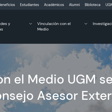
eneficios
Estudiantes
Académicos
Alumni
Biblioteca
UGM
ades y
Vinculación con el
Investigac
as
Medio
on el Medio UGM se
nsejo Asesor Exte