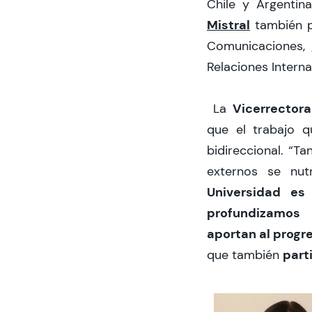
Chile y Argentin
Mistral
también p
Comunicaciones,
Relaciones Intern
Vicerrecto
La
que el trabajo 
bidireccional. “T
externos se nut
Universidad es
profundizamos 
aportan al progr
part
que también