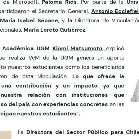
Paloma Ríos
Univ
a de Microsoft,
. Por parte de la
Antonio Ecclefie
articiparon el Secretario General,
María Isabel Seoane
, y la Directora de Vinculaci
María Loreto Gutiérrez
acionales,
.
ra Académica UGM
Kiomi Matsumoto
,
explicó
que realiza VcM de la UGM genera un aporte
anto nuestros estudiantes como los beneficiarios
Lo que ofrece la
ren de esta vinculación.
 una contribución y un impacto, ya que
nuestra relación con instituciones que
eso del país con experiencias concretas
en las
icipan nuestros estudiantes”.
Directora del Sector Público para Chil
La