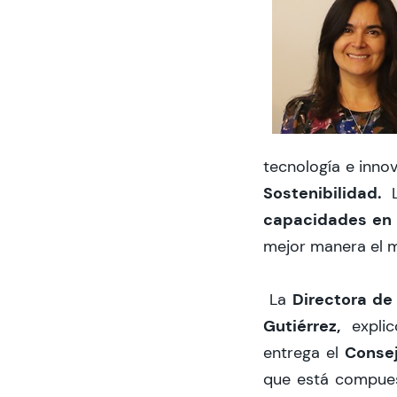
tecnología e inno
Sostenibilidad.
L
capacidades en 
mejor manera el m
Directora de
La
Gutiérrez,
explic
Consej
entrega el
que está compues