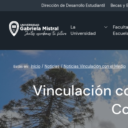
Click acá para ir directamente al contenido
Dirección de Desarrollo Estudiantil
Becas y B
La
Facult
Universidad
Escuel
Inicio
Noticias
Noticias Vinculación con el Medio
Estás en:
Vinculación c
Co