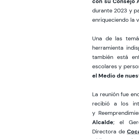
con su Consejo 
durante 2023 y pa
enriqueciendo la 
Una de las temá
herramienta indi
también está en
escolares y pers
el Medio de nues
La reunión fue e
recibió a los in
y Reemprendimie
Alcalde
; el Ge
Coc
Directora de