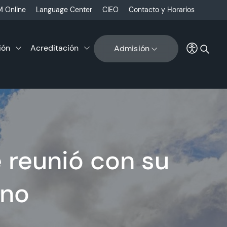
 Online
Language Center
CIEO
Contacto y Horarios
ión
Acreditación
Admisión
 reunió con su
rno