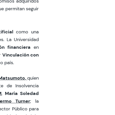
omisos adquiridos
ue permitan seguir
ificial
como una
s. La Universidad
ón financiera
en
Vinculación con
r
o país.
 Matsumoto
,
quien
te de Insolvencia
M
María Soledad
,
lermo Turner
; la
Sector Público para