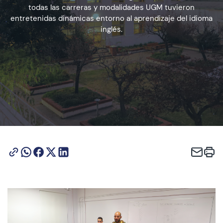
todas las carreras y modalidades UGM tuvieron
entretenidas dinámicas entorno al aprendizaje del idioma
inglés.
Admisión
Dirección de Desarrollo Estudiantil
Becas y Beneficios
Estudiantes
Académicos
Alumni
Biblioteca
UGM Online
Language Center