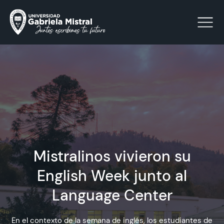
Click acá para ir directamente al contenido
La Universidad
Facultades y Escuelas
Mistralinos vivieron su
Facultad de Ciencias Sociales, Jurídicas y Humanidades
Vinculación con el Medio
English Week junto al
Language Center
Investigación
Acreditación
En el contexto de la semana de inglés, los estudiantes de