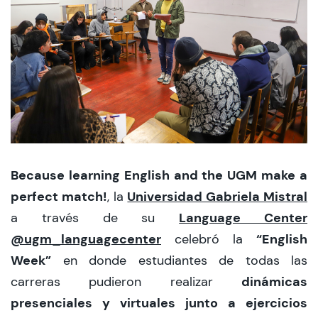
CIEO
Contacto y Horarios
modo claro
Because learning English and the UGM make a
perfect match!
Universidad Gabriela Mistral
, la
Language Center
a través de su
@ugm_languagecenter
“English
celebró la
Week”
en donde estudiantes de todas las
dinámicas
carreras pudieron realizar
presenciales y virtuales junto a ejercicios