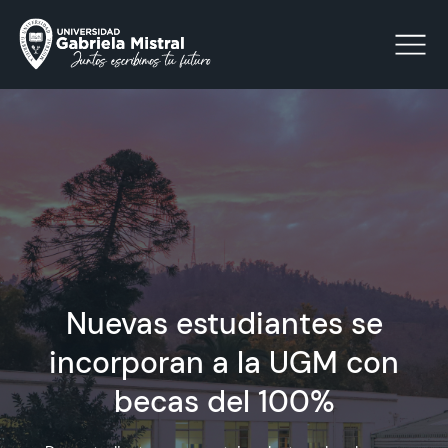
Click acá para ir directamente al contenido
La Universidad
Facultades y Escuelas
Facultad de Ciencias Sociales, Jurídicas y Humanidades
Nuevas estudiantes se
Vinculación con el Medio
incorporan a la UGM con
Investigación
becas del 100%
Acreditación