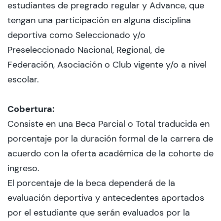
estudiantes de pregrado regular y Advance, que
tengan una participación en alguna disciplina
Admisión
deportiva como Seleccionado y/o
Preseleccionado Nacional, Regional, de
Federación, Asociación o Club vigente y/o a nivel
Dirección de Desarrollo Estudiantil
escolar.
Becas y Beneficios
Cobertura:
Estudiantes
Consiste en una Beca Parcial o Total traducida en
Académicos
porcentaje por la duración formal de la carrera de
acuerdo con la oferta académica de la cohorte de
Alumni
ingreso.
Biblioteca
El porcentaje de la beca dependerá de la
evaluación deportiva y antecedentes aportados
UGM Online
por el estudiante que serán evaluados por la
Language Center