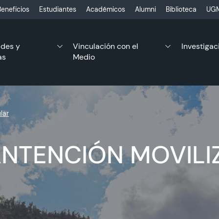
eneficios
Estudiantes
Académicos
Alumni
Biblioteca
UGM
ades y
Vinculación con el
Investigac
as
Medio
lar
ANTENCIÓN MOVILI