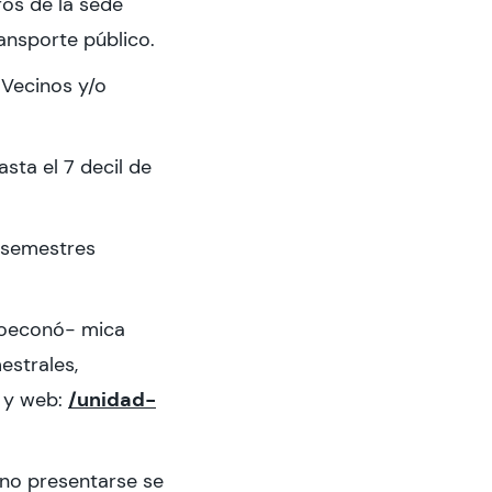
ros de la sede
ansporte público.
 Vecinos y/o
sta el 7 decil de
 semestres
cioeconó- mica
estrales,
/unidad-
l y web:
l no presentarse se