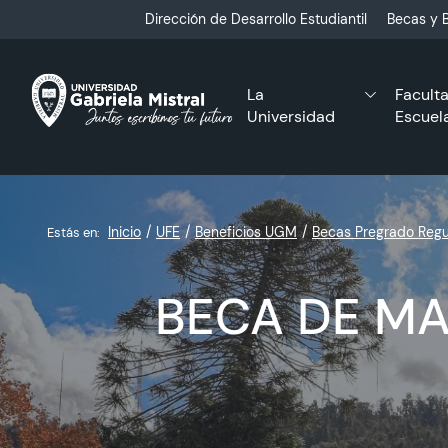
Click acá para ir directamente al contenido
Dirección de Desarrollo Estudiantil
Becas y B
La
Facult
Universidad
Escuel
Inicio
UFE
Beneficios UGM
Becas Pregrado Regu
Estás en:
BECA DE M