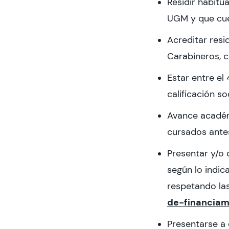
Residir habitu
UGM y que cuen
Acreditar resi
Carabineros, c
Estar entre el
calificación s
Avance académ
cursados antes
Presentar y/o
según lo indic
respetando la
de-financiam
Presentarse a 