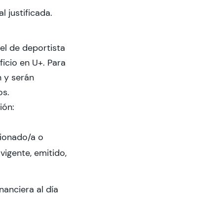
 justificada.
vel de deportista
ficio en U+. Para
n y serán
os.
ión:
cionado/a o
vigente, emitido,
nanciera al día