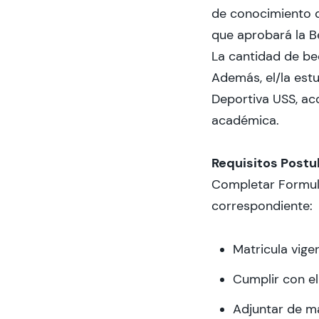
de conocimiento d
que aprobará la B
La cantidad de bec
Además, el/la est
Deportiva USS, ac
académica.
Requisitos Postu
Completar Formula
correspondiente:
Matricula vige
Cumplir con el
Adjuntar de ma