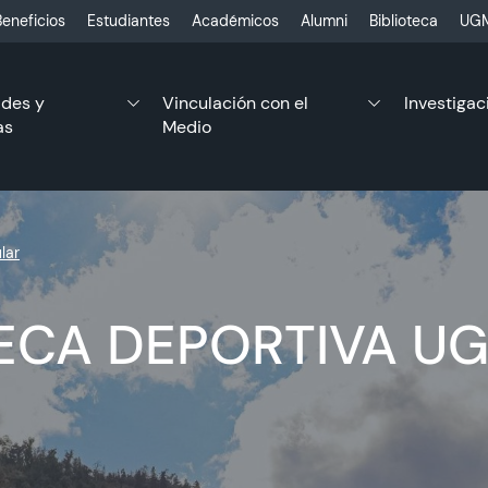
eneficios
Estudiantes
Académicos
Alumni
Biblioteca
UGM
ades y
Vinculación con el
Investigac
as
Medio
lar
ECA DEPORTIVA U