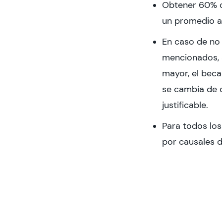
Obtener 60% d
un promedio an
En caso de no 
mencionados, a
mayor, el bec
se cambia de c
justificable.
Para todos lo
por causales 