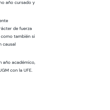
imo año cursado y
ente
rácter de fuerza
í como también si
n causal
un año académico,
 UGM con la UFE.