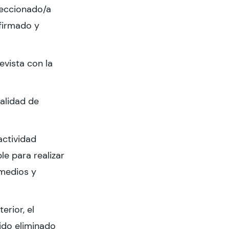
leccionado/a
 firmado y
evista con la
alidad de
actividad
le para realizar
 medios y
erior, el
ido eliminado