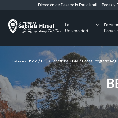
Click acá para ir directamente al contenido
Dirección de Desarrollo Estudiantil
Becas y B
La
Facult
Universidad
Escuel
Inicio
UFE
Beneficios UGM
Becas Pregrado Regu
Estás en:
B