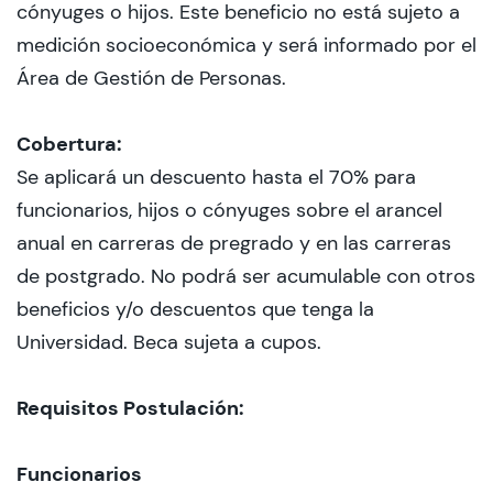
cónyuges o hijos. Este beneficio no está sujeto a
medición socioeconómica y será informado por el
Admisión
Área de Gestión de Personas.
Cobertura:
Dirección de Desarrollo Estudiantil
Se aplicará un descuento hasta el 70% para
Becas y Beneficios
funcionarios, hijos o cónyuges sobre el arancel
anual en carreras de pregrado y en las carreras
Estudiantes
de postgrado. No podrá ser acumulable con otros
Académicos
beneficios y/o descuentos que tenga la
Universidad. Beca sujeta a cupos.
Alumni
Biblioteca
Requisitos Postulación:
UGM Online
Funcionarios
Language Center