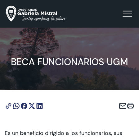
Click acá para ir directamente al contenido
BECA FUNCIONARIOS UGM
La Universidad
Facultades y Escuelas
Facultad de Ciencias Sociales, Jurídicas y Humanidades
Vinculación con el Medio
Investigación
Es un beneficio dirigido a los funcionarios, sus
Acreditación