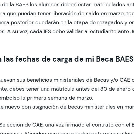
n de la BAES los alumnos deben estar matriculados an
ra que puedan tener liberación de saldo en marzo, to
era posterior quedarán en la etapa de rezagados y e
os. A su vez, cada IES debe validar al estudiante ante
n las fechas de carga de mi Beca BAES
nuevan sus beneficios ministeriales de Becas y/o CAE 
te, debes tener una matrícula antes del 30 de enero 
embolso la primera semana de marzo.
te nuevo con asignación de becas ministeriales en marz
Selección de CAE, una vez firmado el contrato con el
 nóminas al Mineduc para que puedan determinar a los