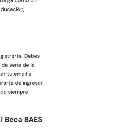
otorga como un
Educación,
gistrarte. Debes
 de serie de la
ar tu email a
rarte de ingresar
erda siempre
mi Beca BAES