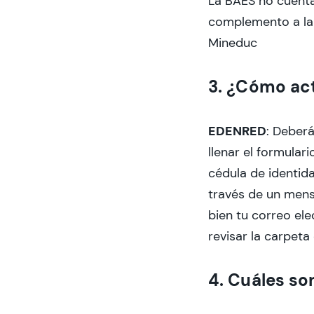
La BAES no cuenta
complemento a la 
Mineduc
3. ¿Cómo acti
EDENRED
: Deberá
llenar el formulari
cédula de identida
través de un mens
bien tu correo ele
revisar la carpet
4. Cuáles so