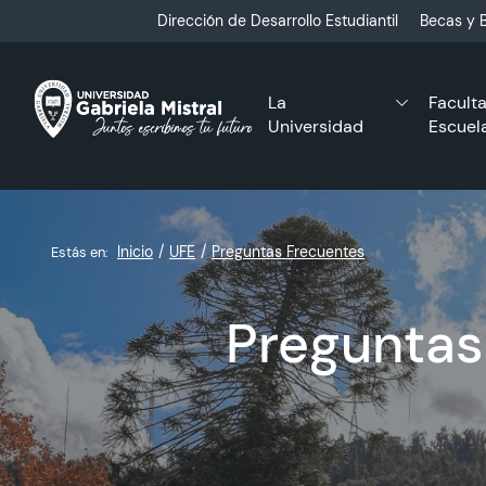
Click acá para ir directamente al contenido
Dirección de Desarrollo Estudiantil
Becas y B
La
Facult
Universidad
Escuel
Inicio
UFE
Preguntas Frecuentes
Estás en:
Preguntas