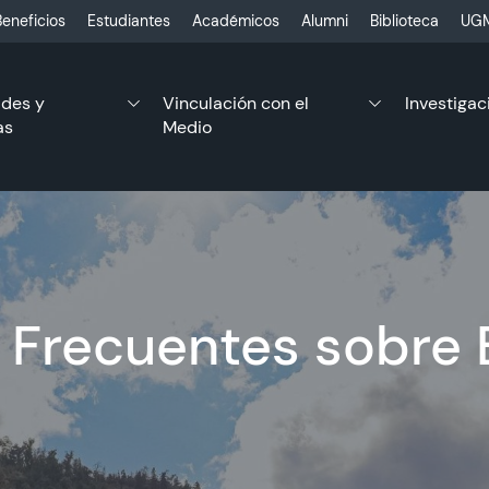
eneficios
Estudiantes
Académicos
Alumni
Biblioteca
UGM
ades y
Vinculación con el
Investigac
as
Medio
 Frecuentes sobre