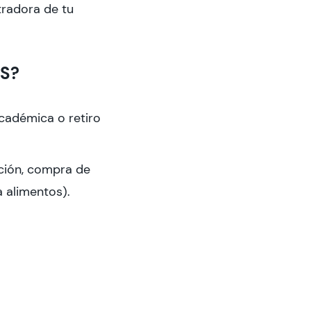
tradora de tu
ES?
académica o retiro
ación, compra de
a alimentos).