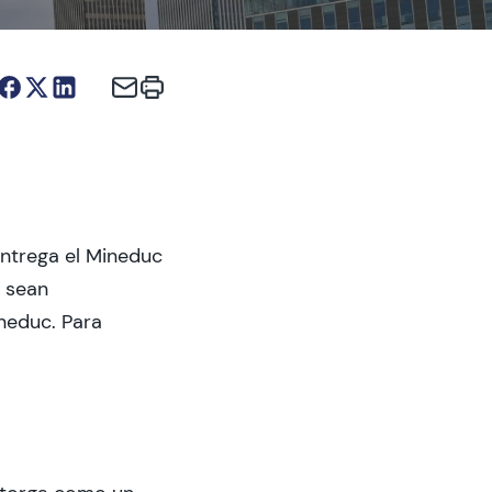
entrega el Mineduc
e sean
neduc. Para