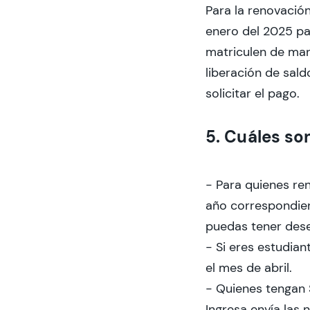
Para la renovació
enero del 2025 pa
matriculen de man
liberación de sald
solicitar el pago.
5. Cuáles so
- Para quienes re
año correspondien
puedas tener des
- Si eres estudian
el mes de abril.
- Quienes tengan 
Ingresa envía las