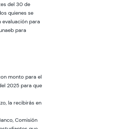
tes del 30 de
dos quienes se
n evaluación para
 Junaeb para
con monto para el
del 2025 para que
o, la recibirás en
 Banco, Comisión
 estudiantes que