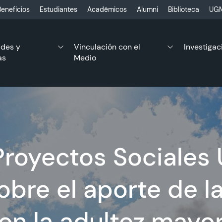
eneficios
Estudiantes
Académicos
Alumni
Biblioteca
UGM
ades y
Vinculación con el
Investigac
as
Medio
Proyectos Sociales 
obre el aporte de l
en la adultez mayo