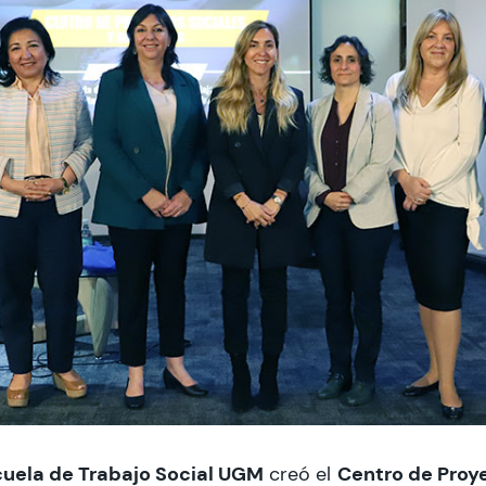
uela de Trabajo Social UGM
Centro de Proy
creó el