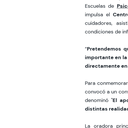
Psic
Escuelas de
Centr
impulsa el
cuidadores, asi
condiciones de inf
Pretendemos qu
“
importante en la
directamente en 
Para conmemorar 
convocó a un conv
El ap
denominó "
distintas realid
La oradora prin