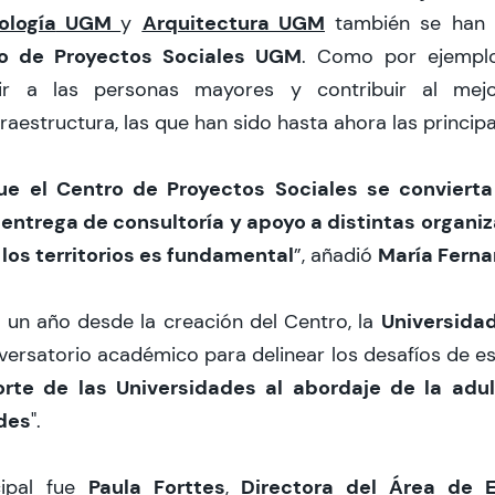
ología
UGM
Arquitectura UGM
y
también se han 
o de Proyectos Sociales UGM
. Como por ejemplo
stir a las personas mayores y contribuir al mej
raestructura, las que han sido hasta ahora las principa
e el Centro de Proyectos Sociales se convierta
 entrega de consultoría y apoyo a distintas organiz
los territorios es fundamental
María Fern
”, añadió
Universidad
un año desde la creación del Centro, la
ersatorio académico para delinear los desafíos de es
orte de las Universidades al abordaje de la adu
ades
".
Paula Forttes
Directora del Área de 
cipal fue
,