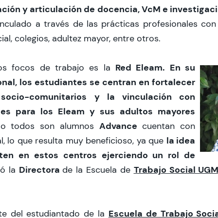
ción y articulación de docencia, VcM e investigac
inculado a través de las prácticas profesionales co
ial, colegios, adultez mayor, entre otros.
Red Eleam
. En su
s focos de trabajo es la
onal, los estudiantes se centran en
fortalecer
 socio-comunitarios y la vinculación con
tes para los Eleam y sus adultos mayores
Advance
o todos son alumnos
cuentan con
la idea
l, lo que resulta muy beneficioso, ya que
ten en estos centros ejerciendo un rol de
Directora
Trabajo Social UG
có la
de la Escuela de
Escuela de Trabajo Soci
e del estudiantado de la