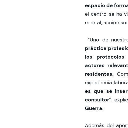
espacio de forma
el centro se ha v
mental, acción soc
“
Uno de nuestro
práctica profesi
los protocolos
actores relevan
residentes.
Com
experiencia labora
es que se inser
consultor”,
expli
Guerra
.
Además del aport