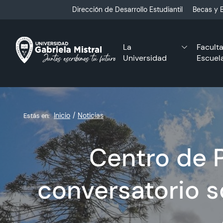
Click acá para ir directamente al contenido
Dirección de Desarrollo Estudiantil
Becas y B
La
Facult
Universidad
Escuel
Inicio
Noticias
Estás en:
Centro de 
conversatorio s