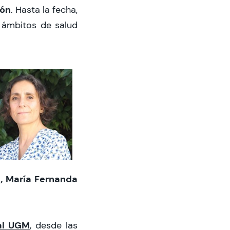
ión
. Hasta la fecha,
n ámbitos de salud
M
, María Fernanda
al UGM
, desde las