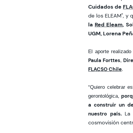
Cuidados de
FLA
de los ELEAM", y 
la
Red Eleam
,
So
UGM, Lorena Peñ
El aporte realizado
Paula Forttes
Dir
,
FLACSO Chile
.
“Quiero celebrar e
porq
gerontológica,
a construir un d
nuestro país.
La
cosmovisión cent