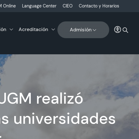
 Online
Language Center
CIEO
Contacto y Horarios
ión
Acreditación
Admisión
UGM realizó
as universidades
r