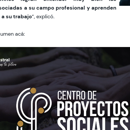
sociadas a su campo profesional y aprenden
 a su trabajo
”, explicó.
esumen acá: