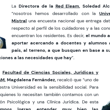
Directora de la
Red Eleam
,
Soledad Al
La
Univ
“nosotros hemos desarrollado con la
Mistral
una encuesta nacional que entrega dat
respecto al perfil de los cuidadores y a las co
el mundo 
encuentran los residentes. Es decir,
aportar acercando a docentes y alumnos a
país, al terreno, a que busquen en base a 
ciones a las necesidades que hay
”.
a
Facultad de Ciencias Sociales, Jurídicas y
GM
, Magdalena Fernández,
recalcó que “uno de
stra Universidad es la sensibilidad social. Para
 quienes lo necesitan también contamos con un
ón Psicológica y una Clínica Jurídica. De esta
umnos logran entender muy bien las