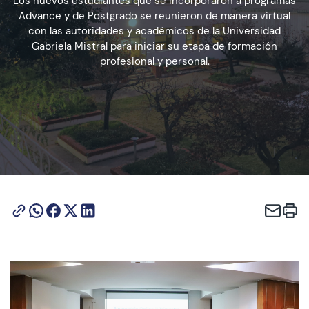
Los nuevos estudiantes que se incorporaron a programas
Advance y de Postgrado se reunieron de manera virtual
con las autoridades y académicos de la Universidad
Admisión
Gabriela Mistral para iniciar su etapa de formación
profesional y personal.
Dirección de Desarrollo Estudiantil
Becas y Beneficios
Estudiantes
Académicos
Alumni
Biblioteca
UGM Online
Language Center