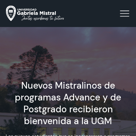
Click acá para ir directamente al contenido
La Universidad
Nuevos Mistralinos de
Facultades y Escuelas
programas Advance y de
Facultad de Ciencias Sociales, Jurídicas y Humanidades
Vinculación con el Medio
Postgrado recibieron
Investigación
bienvenida a la UGM
Acreditación