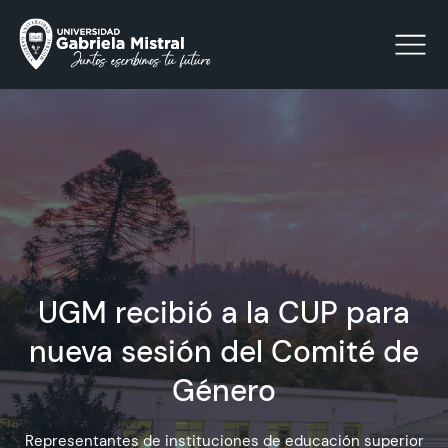
Click acá para ir directamente al contenido
La Universidad
Facultades y Escuelas
UGM recibió a la CUP para
Facultad de Ciencias Sociales, Jurídicas y Humanidades
Vinculación con el Medio
nueva sesión del Comité de
Género
Investigación
Acreditación
Representantes de instituciones de educación superior