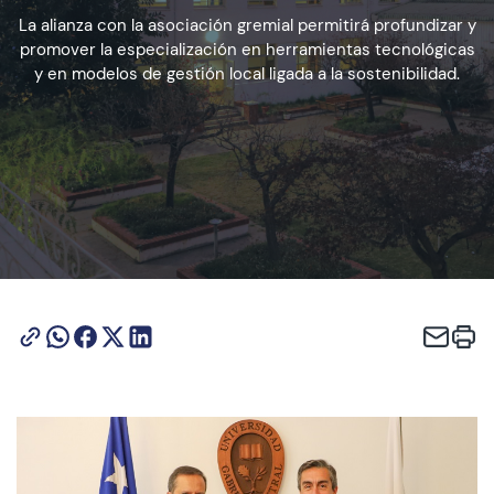
La alianza con la asociación gremial permitirá profundizar y
promover la especialización en herramientas tecnológicas
Admisión
y en modelos de gestión local ligada a la sostenibilidad.
Dirección de Desarrollo Estudiantil
Becas y Beneficios
Estudiantes
Académicos
Alumni
Biblioteca
UGM Online
Language Center