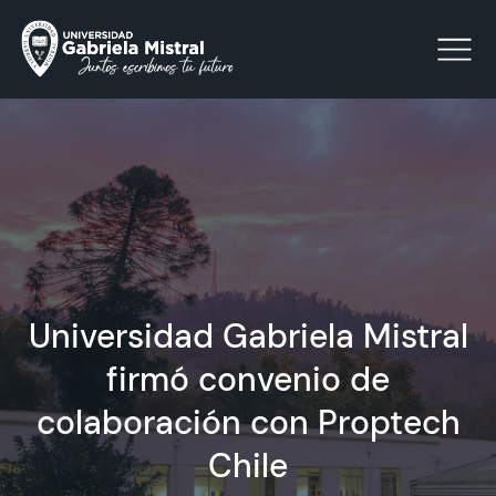
Click acá para ir directamente al contenido
La Universidad
Facultades y Escuelas
Universidad Gabriela Mistral
Facultad de Ciencias Sociales, Jurídicas y Humanidades
Vinculación con el Medio
firmó convenio de
colaboración con Proptech
Investigación
Chile
Acreditación