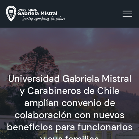
Click acá para ir directamente al contenido
La Universidad
Universidad Gabriela Mistral
Facultades y Escuelas
y Carabineros de Chile
Facultad de Ciencias Sociales, Jurídicas y Humanidades
amplían convenio de
Vinculación con el Medio
colaboración con nuevos
Investigación
beneficios para funcionarios
Acreditación