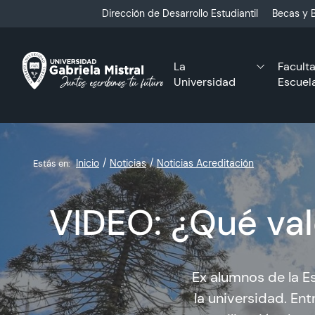
Click acá para ir directamente al contenido
Dirección de Desarrollo Estudiantil
Becas y B
La
Facult
Universidad
Escuel
Inicio
Noticias
Noticias Acreditación
Estás en:
VIDEO: ¿Qué val
Ex alumnos de la Es
la universidad. Ent