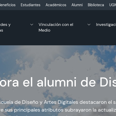
eneficios
Estudiantes
Académicos
Alumni
Biblioteca
UGM
ades y
Vinculación con el
Investigac
as
Medio
ora el alumni de D
cuela de Diseño y Artes Digitales destacaron el s
re sus principales atributos subrayaron la actuali