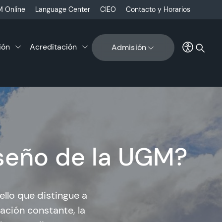
 Online
Language Center
CIEO
Contacto y Horarios
ión
Acreditación
Admisión
iseño de la UGM?
ello que distingue a
zación constante, la