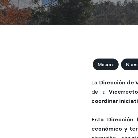
Misión:
Nues
Dirección de 
La
Vicerrect
de la
coordinar iniciat
Esta Dirección 
económico y terr
ejecución, regi