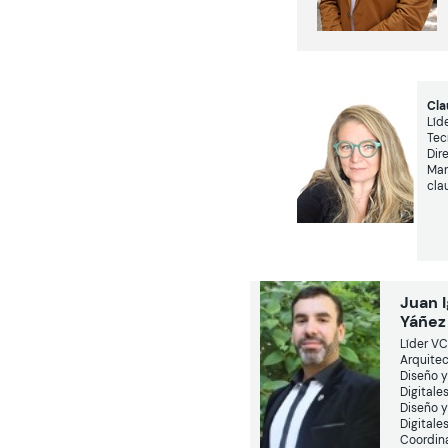
Cla
Líd
Tec
Dir
Mar
cla
Juan 
Yáñe
Líder VC
Arquitec
Diseño y
Digitales
Diseño y
Digitales
Coordin