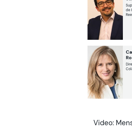
Sup
de 
Ree
Ca
R
Dir
Co
Video: Mens