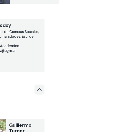
Godoy
c. de Ciencias Sociales,
Humanidades. Esc. de
l.
 Académico.
oy@ugm.cl
Guillermo
Turner