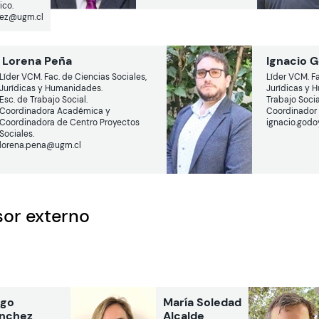
co.
nez@ugm.cl
Lorena Peña
Ignacio 
Líder VCM. Fac. de Ciencias Sociales,
Líder VCM. Fa
Jurídicas y Humanidades.
Jurídicas y 
Esc. de Trabajo Social.
Trabajo Socia
Coordinadora Académica y
Coordinador
Coordinadora de Centro Proyectos
ignacio.god
Sociales.
lorena.pena@ugm.cl
sor externo
go
María Soledad
nchez
Alcalde