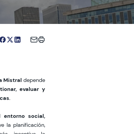
a Mistral
depende
tionar, evaluar y
icas
.
 entorno social,
 la planificación,
ás, incentiva la