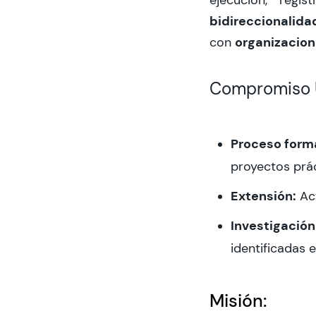
bidireccionalida
organizacione
con
Compromiso
Proceso forma
proyectos prác
Extensión:
Act
Investigación 
identificadas e
Misión: