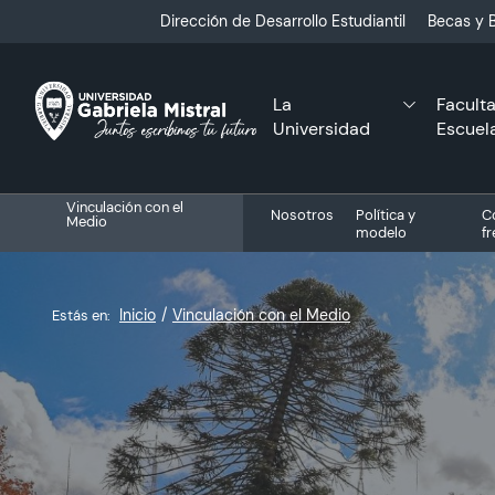
Click acá para ir directamente al contenido
Dirección de Desarrollo Estudiantil
Becas y B
La
Facult
Universidad
Escuel
Vinculación con el
Nosotros
Política y
C
Medio
modelo
f
Inicio
Vinculación con el Medio
Estás en: