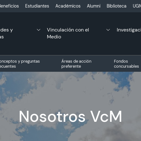
eneficios
Estudiantes
Académicos
Alumni
Biblioteca
UGM
ades y
Vinculación con el
Investigac
as
Medio
onceptos y preguntas
Áreas de acción
Fondos
recuentes
preferente
concursables
Nosotros VcM