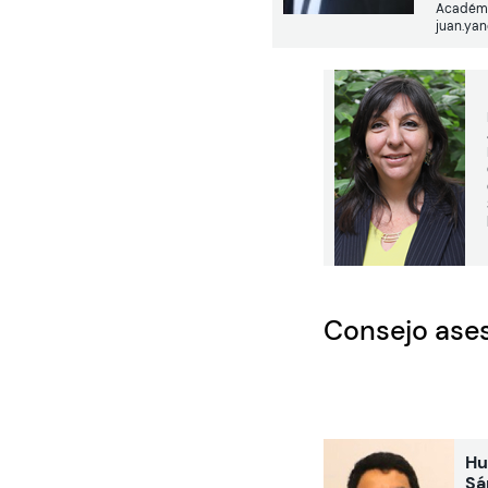
Académi
juan.ya
Consejo ase
Hu
Sá