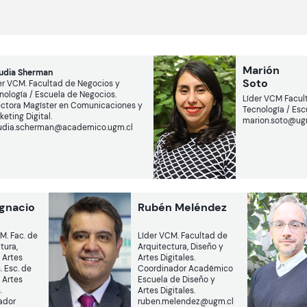
Marión
udia Sherman
Soto
er VCM. Facultad de Negocios y
nología / Escuela de Negocios.
Líder VCM Facul
ectora Magíster en Comunicaciones y
Tecnología / Es
keting Digital.
marion.soto@ug
udia.scherman@academico.ugm.cl
Ignacio
Rubén Meléndez
z
M. Fac. de
Líder VCM. Facultad de
tura,
Arquitectura, Diseño y
 Artes
Artes Digitales.
. Esc. de
Coordinador Académico
 Artes
Escuela de Diseño y
.
Artes Digitales.
ador
ruben.melendez@ugm.cl