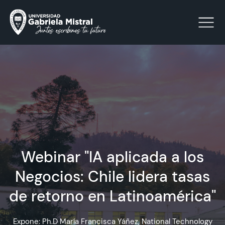
Click acá para ir directamente al contenido
La Universidad
Facultades y Escuelas
Webinar "IA aplicada a los
Facultad de Ciencias Sociales, Jurídicas y Humanidades
Vinculación con el Medio
Negocios: Chile lidera tasas
de retorno en Latinoamérica"
Investigación
Acreditación
Expone: Ph.D María Francisca Yáñez, National Technology