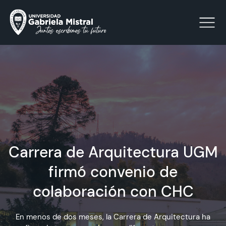
Click acá para ir directamente al contenido
La Universidad
Facultades y Escuelas
Carrera de Arquitectura UGM
Facultad de Ciencias Sociales, Jurídicas y Humanidades
Vinculación con el Medio
firmó convenio de
colaboración con CHC
Investigación
En menos de dos meses, la Carrera de Arquitectura ha
Acreditación