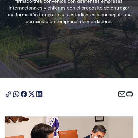
firmado tres convenios con diferentes empresas
internacionales y chilenas con el propósito de entregar
una formación integral a sus estudiantes y conseguir una
Admisión
aproximación temprana a la vida laboral.
Dirección de Desarrollo Estudiantil
Becas y Beneficios
Estudiantes
Académicos
Alumni
Biblioteca
UGM Online
Language Center