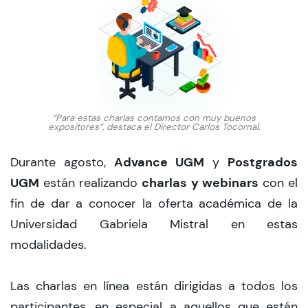
CIEO
Contacto y Horarios
modo claro
“Para estas charlas contamos con muy buenos
expositores”, destaca el Director Carlos Tocornal.
Advance UGM
Postgrados
Durante agosto,
y
UGM
charlas y webinars
están realizando
con el
fin de dar a conocer la oferta académica de la
Universidad Gabriela Mistral en estas
modalidades.
Las charlas en línea están dirigidas a todos los
participantes, en especial a aquellos que están