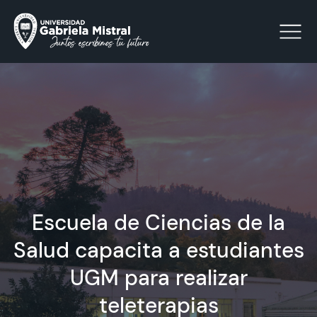
Click acá para ir directamente al contenido
La Universidad
Facultades y Escuelas
Escuela de Ciencias de la
Facultad de Ciencias Sociales, Jurídicas y Humanidades
Vinculación con el Medio
Salud capacita a estudiantes
UGM para realizar
Investigación
teleterapias
Acreditación