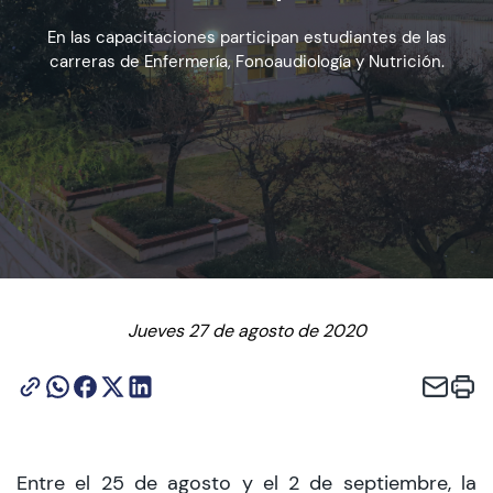
En las capacitaciones participan estudiantes de las
carreras de Enfermería, Fonoaudiología y Nutrición.
Admisión
Dirección de Desarrollo Estudiantil
Becas y Beneficios
Estudiantes
Académicos
Jueves 27 de agosto de 2020
Alumni
Biblioteca
UGM Online
Entre el 25 de agosto y el 2 de septiembre, la
Language Center