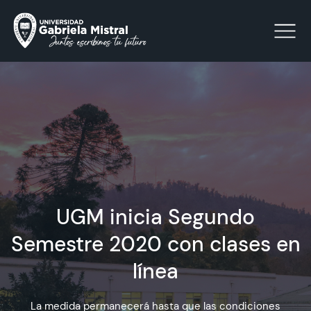
Click acá para ir directamente al contenido
La Universidad
Facultades y Escuelas
UGM inicia Segundo
Facultad de Ciencias Sociales, Jurídicas y Humanidades
Vinculación con el Medio
Semestre 2020 con clases en
línea
Investigación
Acreditación
La medida permanecerá hasta que las condiciones