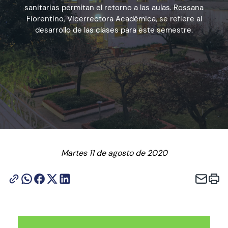
sanitarias permitan el retorno a las aulas. Rossana
Fiorentino, Vicerrectora Académica, se refiere al
desarrollo de las clases para este semestre.
Admisión
Dirección de Desarrollo Estudiantil
Becas y Beneficios
Estudiantes
Académicos
Martes 11 de agosto de 2020
Alumni
Biblioteca
UGM Online
Language Center